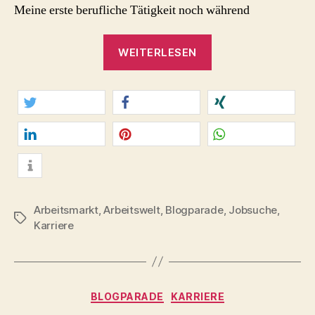
Meine erste berufliche Tätigkeit noch während
„Mal
WEITERLESEN
was
völlig
anderes
tun?
twittern
teilen
teilen
Über
meine
mitteilen
merken
teilen
beruflichen
info
Quereinstiege.“
Arbeitsmarkt
,
Arbeitswelt
,
Blogparade
,
Jobsuche
,
Schlagwörter
Karriere
Kategorien
BLOGPARADE
KARRIERE