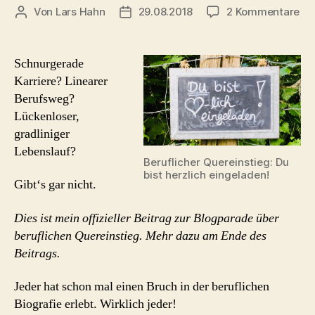
zu
Von
Lars Hahn
29.08.2018
2 Kommentare
Beitragsautor
Beitragsdatum
Ma
wa
völ
Schnurgerade
an
Karriere? Linearer
tu
Berufsweg?
Üb
Lückenloser,
me
gradliniger
ber
Lebenslauf?
Que
Beruflicher Quereinstieg: Du
bist herzlich eingeladen!
Gibt‘s gar nicht.
Dies ist mein offizieller Beitrag zur Blogparade über
beruflichen Quereinstieg. Mehr dazu am Ende des
Beitrags.
Jeder hat schon mal einen Bruch in der beruflichen
Biografie erlebt. Wirklich jeder!