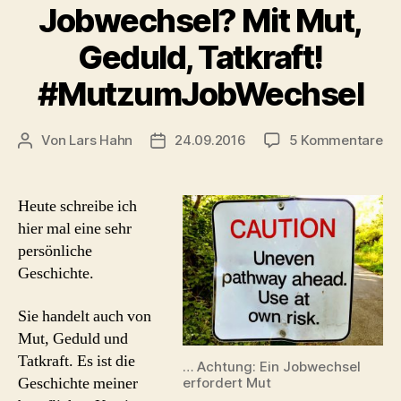
Jobwechsel? Mit Mut,
Geduld, Tatkraft!
#MutzumJobWechsel
zu
Von
Lars Hahn
24.09.2016
5 Kommentare
Beitragsautor
Beitragsdatum
Jo
Mi
Mu
Heute schreibe ich
Ge
hier mal eine sehr
Tat
persönliche
#M
Geschichte.
Sie handelt auch von
Mut, Geduld und
Tatkraft. Es ist die
… Achtung: Ein Jobwechsel
Geschichte meiner
erfordert Mut