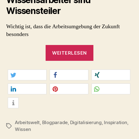
Wissensteiler
Wichtig ist, dass die Arbeitsumgebung der Zukunft
besonders
„Mixed-
WEITERLESEN
Office:
7
Faktoren
für
twittern
teilen
teilen
eine
perfekte
mitteilen
merken
teilen
Arbeitsumgebung
info
für
Arbeitswelt
,
Blogparade
,
Digitalisierung
,
Inspiration
,
Wissensarbeiter.
Schlagwörter
Wissen
#Blogparade“