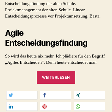
Entscheidungsfindung der alten Schule.
Projektmanagement der alten Schule. Linear.
Entscheidungsprozesse vor Projektumsetzung. Basta.
Agile
Entscheidungsfindung
So wird das heute nix mehr. Ich plädiere für den Begriff
„Agiles Entscheiden“. Denn heute entscheidet man
„Agiles
WEITERLESEN
Entscheiden
in
der
digitalen
twittern
teilen
teilen
Arbeitswelt“