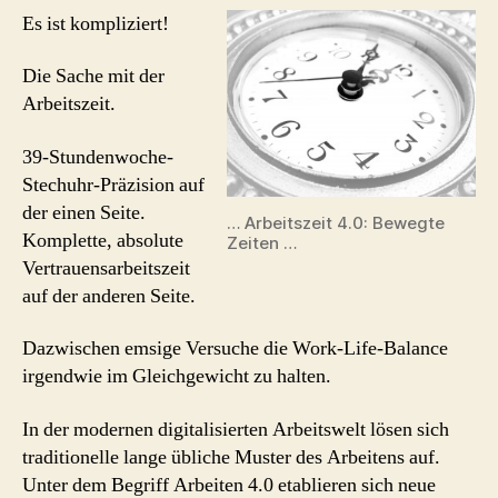
#Ar
Es ist kompliziert!
in
der
Die Sache mit der
digi
Arbeitszeit.
Arb
39-Stundenwoche-
Stechuhr-Präzision auf
der einen Seite.
… Arbeitszeit 4.0: Bewegte
Komplette, absolute
Zeiten …
Vertrauensarbeitszeit
auf der anderen Seite.
Dazwischen emsige Versuche die Work-Life-Balance
irgendwie im Gleichgewicht zu halten.
In der modernen digitalisierten Arbeitswelt lösen sich
traditionelle lange übliche Muster des Arbeitens auf.
Unter dem Begriff Arbeiten 4.0 etablieren sich neue