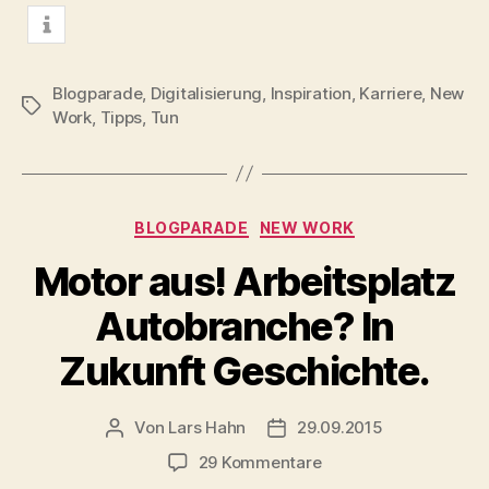
mitteilen
merken
teilen
info
Blogparade
,
Digitalisierung
,
Inspiration
,
Karriere
,
New
Schlagwörter
Work
,
Tipps
,
Tun
Kategorien
BLOGPARADE
NEW WORK
Motor aus! Arbeitsplatz
Autobranche? In
Zukunft Geschichte.
Von
Lars Hahn
29.09.2015
Beitragsautor
Beitragsdatum
zu
29 Kommentare
Motor