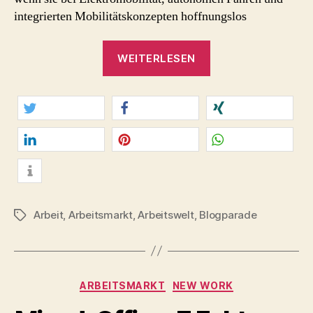
integrierten Mobilitätskonzepten hoffnungslos
„Motor
WEITERLESEN
aus!
Arbeitsplatz
Autobranche?
In
twittern
teilen
teilen
Zukunft
Geschichte.“
mitteilen
merken
teilen
info
Arbeit
,
Arbeitsmarkt
,
Arbeitswelt
,
Blogparade
Schlagwörter
Kategorien
ARBEITSMARKT
NEW WORK