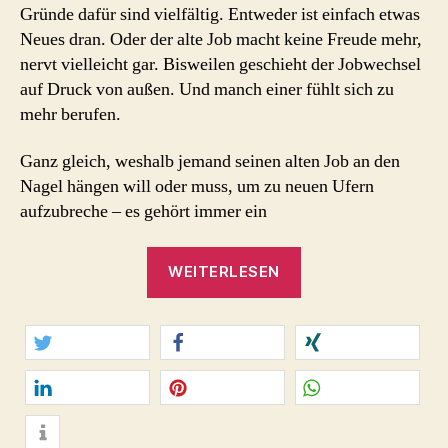
Gründe dafür sind vielfältig. Entweder ist einfach etwas
Neues dran. Oder der alte Job macht keine Freude mehr,
nervt vielleicht gar. Bisweilen geschieht der Jobwechsel
auf Druck von außen. Und manch einer fühlt sich zu
mehr berufen.
Ganz gleich, weshalb jemand seinen alten Job an den
Nagel hängen will oder muss, um zu neuen Ufern
aufzubreche – es gehört immer ein
„Jobwechsel?
WEITERLESEN
Mit
Mut,
Geduld,
Tatkraft!
twittern
teilen
teilen
#MutzumJobWechse
mitteilen
merken
teilen