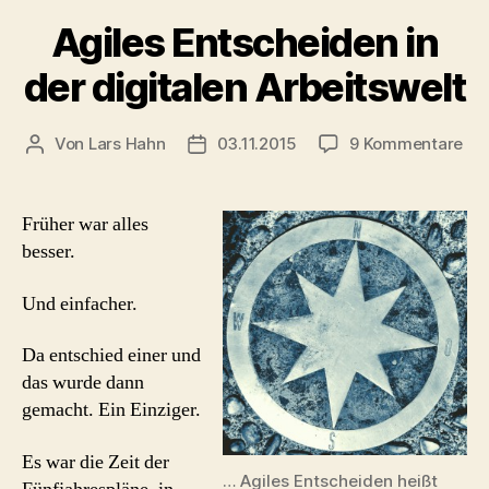
Agiles Entscheiden in
der digitalen Arbeitswelt
zu
Von
Lars Hahn
03.11.2015
9 Kommentare
Beitragsautor
Beitragsdatum
Agi
Ent
in
Früher war alles
der
besser.
dig
Arb
Und einfacher.
Da entschied einer und
das wurde dann
gemacht. Ein Einziger.
Es war die Zeit der
… Agiles Entscheiden heißt