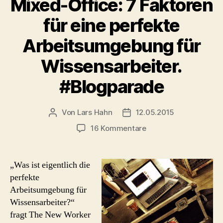
Mixed-Office: 7 Faktoren
für eine perfekte
Arbeitsumgebung für
Wissensarbeiter.
#Blogparade
Von
Lars Hahn
12.05.2015
Beitragsautor
Beitragsdatum
zu
16 Kommentare
Mixed-
Office:
7
„Was ist eigentlich die
Faktoren
perfekte
für
Arbeitsumgebung für
eine
Wissensarbeiter?“
perfekte
fragt The New Worker
Arbeitsumgebung