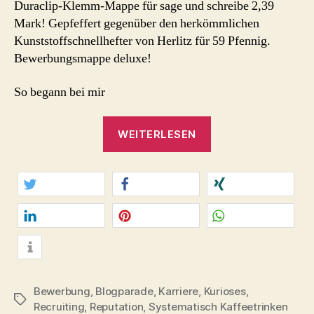
Duraclip-Klemm-Mappe für sage und schreibe 2,39
Mark! Gepfeffert gegenüber den herkömmlichen
Kunststoffschnellhefter von Herlitz für 59 Pfennig.
Bewerbungsmappe deluxe!
So begann bei mir
„Duraclip.
WEITERLESEN
Der
heiße
Tipp
für
twittern
teilen
teilen
die
Bewerbungsmappe
mitteilen
merken
teilen
#DAILYVANISH“
info
Bewerbung
,
Blogparade
,
Karriere
,
Kurioses
,
Schlagwörter
Recruiting
,
Reputation
,
Systematisch Kaffeetrinken