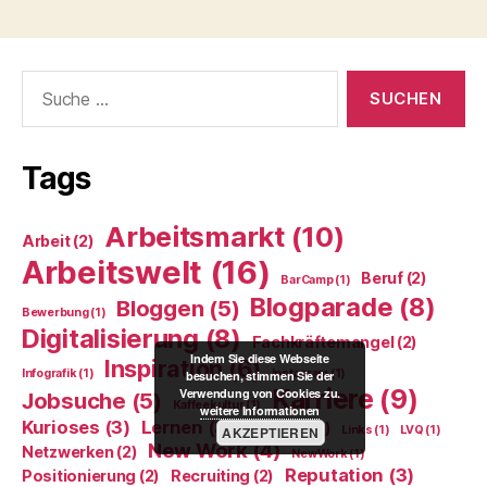
Suche
nach:
Tags
Arbeitsmarkt
(10)
Arbeit
(2)
Arbeitswelt
(16)
Beruf
(2)
BarCamp
(1)
Blogparade
(8)
Bloggen
(5)
Bewerbung
(1)
Digitalisierung
(8)
Fachkräftemangel
(2)
Indem Sie diese Webseite
Inspiration
(6)
Infografik
(1)
Instagram
(1)
besuchen, stimmen Sie der
Karriere
(9)
Verwendung von Cookies zu.
Jobsuche
(5)
Kaffeekultur
(1)
weitere Informationen
Kurioses
(3)
Lernen
(3)
LinkedIn
(2)
Links
(1)
LVQ
(1)
AKZEPTIEREN
New Work
(4)
Netzwerken
(2)
NewWork
(1)
Reputation
(3)
Positionierung
(2)
Recruiting
(2)