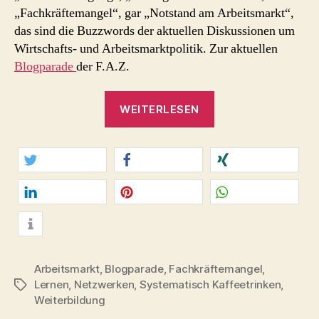
„Fachkräftemangel“, gar „Notstand am Arbeitsmarkt“,
das sind die Buzzwords der aktuellen Diskussionen um
Wirtschafts- und Arbeitsmarktpolitik. Zur aktuellen
Blogparade
der F.A.Z.
„Vollbeschäftigung,
WEITERLESEN
Fachkräftemangel
–
Buzzwords
des
twittern
teilen
teilen
Arbeitsmarkts“
mitteilen
merken
teilen
info
Arbeitsmarkt
,
Blogparade
,
Fachkräftemangel
,
Lernen
,
Netzwerken
,
Systematisch Kaffeetrinken
,
Schlagwörter
Weiterbildung