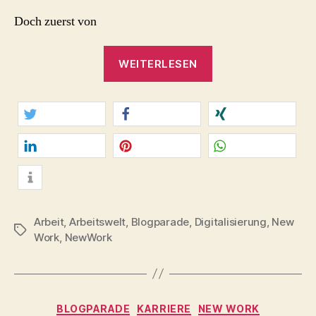
Doch zuerst von
„Bewegte
WEITERLESEN
Zeiten.
#Arbeitszeit
in
der
twittern
teilen
teilen
digitalisierten
Arbeitswelt.“
mitteilen
merken
teilen
info
Arbeit
,
Arbeitswelt
,
Blogparade
,
Digitalisierung
,
New
Schlagwörter
Work
,
NewWork
Kategorien
BLOGPARADE
KARRIERE
NEW WORK