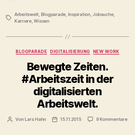
info
Arbeitswelt
,
Blogparade
,
Inspiration
,
Jobsuche
,
Schlagwörter
Karriere
,
Wissen
Kategorien
BLOGPARADE
DIGITALISIERUNG
NEW WORK
Bewegte Zeiten.
#Arbeitszeit in der
digitalisierten
Arbeitswelt.
zu
Von
Lars Hahn
15.11.2015
9 Kommentare
Beitragsautor
Beitragsdatum
Be
Zei