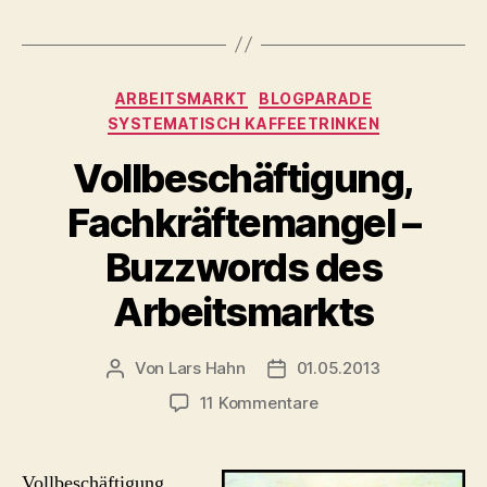
Kategorien
ARBEITSMARKT
BLOGPARADE
SYSTEMATISCH KAFFEETRINKEN
Vollbeschäftigung,
Fachkräftemangel –
Buzzwords des
Arbeitsmarkts
Von
Lars Hahn
01.05.2013
Beitragsautor
Beitragsdatum
zu
11 Kommentare
Vollbeschäftigung,
Fachkräftemangel
–
Vollbeschäftigung