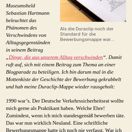
Museumsheld
#DA
Sebastian Hartmann
beleuchtet das
Phänomen des
Als die Duraclip noch der
Standard für die
Verschwindens von
Bewerbungsmappe war…
Alltagsgegenständen
in seinem Beitrag
„
Dinge, die aus unserem Alltag verschwinden
“. Damit
ruft auf, sich mit einem Beitrag zum Thema an einer
Blogparade zu beteiligen. Ich bin darum mal in die
Mottenkiste der Geschichte der Bewerbung gekrabbelt
und hab meine Duraclip-Mappe wieder rausgeholt:
1990 war’s. Der Deutsche Verkehrssicherheitsrat wollte
mich gerne als Praktikant haben. Welche Ehre!
Zumindest, wenn ich mich standesgemäß bewerben täte.
Das war nun wirklich Neuland. Eine schriftliche
Bewerbungsmappe hatte ich noch nie verfasst. War ich