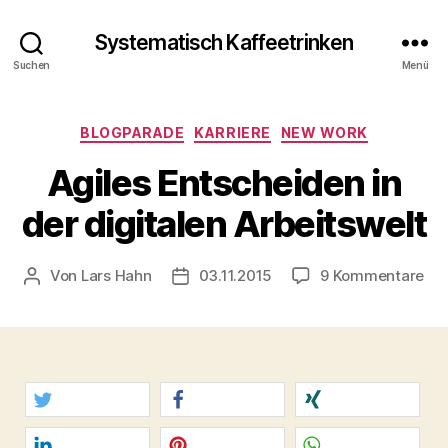
Systematisch Kaffeetrinken
Suchen
Menü
Kategorien
BLOGPARADE
KARRIERE
NEW WORK
Agiles Entscheiden in
der digitalen Arbeitswelt
zu
Von
Lars Hahn
03.11.2015
9 Kommentare
Beitragsautor
Beitragsdatum
Agi
Ent
in
der
dig
Arb
twittern
teilen
teilen