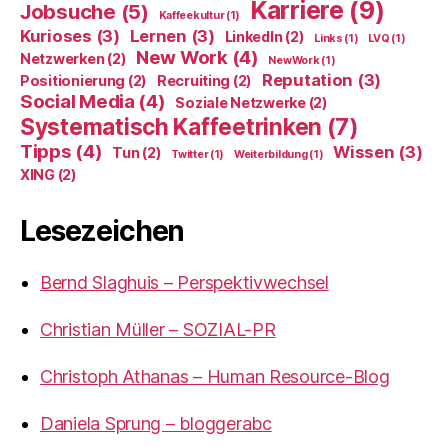
Karriere
(9)
Jobsuche
(5)
Kaffeekultur
(1)
Kurioses
(3)
Lernen
(3)
LinkedIn
(2)
Links
(1)
LVQ
(1)
New Work
(4)
Netzwerken
(2)
NewWork
(1)
Reputation
(3)
Positionierung
(2)
Recruiting
(2)
Social Media
(4)
Soziale Netzwerke
(2)
Systematisch Kaffeetrinken
(7)
Tipps
(4)
Wissen
(3)
Tun
(2)
Twitter
(1)
Weiterbildung
(1)
XING
(2)
Lesezeichen
Bernd Slaghuis – Perspektivwechsel
Christian Müller – SOZIAL-PR
Christoph Athanas – Human Resource-Blog
Daniela Sprung – bloggerabc