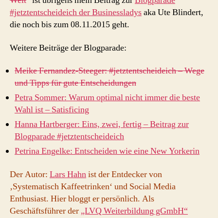
Welt
“ ist übrigens mein Beitrag zur
Blogparade
#jetztentscheideich der Businessladys
aka Ute Blindert,
die noch bis zum 08.11.2015 geht.
Weitere Beiträge der Blogparade:
Meike Fernandez-Steeger: #jetztentscheideich – Wege
und Tipps für gute Entscheidungen
Petra Sommer: Warum optimal nicht immer die beste
Wahl ist – Satisficing
Hanna Hartberger: Eins, zwei, fertig – Beitrag zur
Blogparade #jetztentscheideich
Petrina Engelke: Entscheiden wie eine New Yorkerin
Der Autor:
Lars Hahn
ist der Entdecker von
‚Systematisch Kaffeetrinken‘ und Social Media
Enthusiast. Hier bloggt er persönlich. Als
Geschäftsführer der
„LVQ Weiterbildung gGmbH“