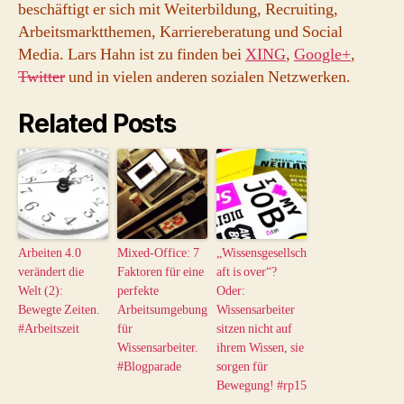
beschäftigt er sich mit Weiterbildung, Recruiting,
Arbeitsmarktthemen, Karriereberatung und Social
Media. Lars Hahn ist zu finden bei
XING
,
Google+
,
Twitter
und in vielen anderen sozialen Netzwerken.
Related Posts
Arbeiten 4.0
Mixed-Office: 7
„Wissensgesellsch
verändert die
Faktoren für eine
aft is over“?
Welt (2):
perfekte
Oder:
Bewegte Zeiten.
Arbeitsumgebung
Wissensarbeiter
#Arbeitszeit
für
sitzen nicht auf
Wissensarbeiter.
ihrem Wissen, sie
#Blogparade
sorgen für
Bewegung! #rp15