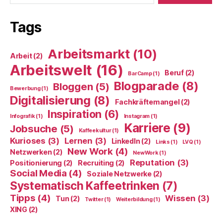
Tags
Arbeitsmarkt
(10)
Arbeit
(2)
Arbeitswelt
(16)
Beruf
(2)
BarCamp
(1)
Blogparade
(8)
Bloggen
(5)
Bewerbung
(1)
Digitalisierung
(8)
Fachkräftemangel
(2)
Inspiration
(6)
Infografik
(1)
Instagram
(1)
Karriere
(9)
Jobsuche
(5)
Kaffeekultur
(1)
Kurioses
(3)
Lernen
(3)
LinkedIn
(2)
Links
(1)
LVQ
(1)
New Work
(4)
Netzwerken
(2)
NewWork
(1)
Reputation
(3)
Positionierung
(2)
Recruiting
(2)
Social Media
(4)
Soziale Netzwerke
(2)
Systematisch Kaffeetrinken
(7)
Tipps
(4)
Wissen
(3)
Tun
(2)
Twitter
(1)
Weiterbildung
(1)
XING
(2)