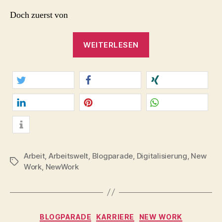
Doch zuerst von
„Bewegte
WEITERLESEN
Zeiten.
#Arbeitszeit
in
der
twittern
teilen
teilen
digitalisierten
Arbeitswelt.“
mitteilen
merken
teilen
info
Arbeit
,
Arbeitswelt
,
Blogparade
,
Digitalisierung
,
New
Schlagwörter
Work
,
NewWork
Kategorien
BLOGPARADE
KARRIERE
NEW WORK