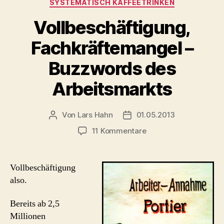
SYSTEMATISCH KAFFEETRINKEN
Vollbeschäftigung,
Fachkräftemangel –
Buzzwords des
Arbeitsmarkts
Von
Lars Hahn
01.05.2013
Beitragsautor
Beitragsdatum
zu
11 Kommentare
Vollbeschäftigung,
Fachkräftemangel
–
Vollbeschäftigung
Buzzwords
also.
des
Arbeitsmarkts
Bereits ab 2,5
Millionen