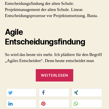
Entscheidungsfindung der alten Schule.
Projektmanagement der alten Schule. Linear.
Entscheidungsprozesse vor Projektumsetzung. Basta.
Agile
Entscheidungsfindung
So wird das heute nix mehr. Ich plädiere für den Begriff
„Agiles Entscheiden“. Denn heute entscheidet man
„Agiles
WEITERLESEN
Entscheiden
in
der
digitalen
twittern
teilen
teilen
Arbeitswelt“