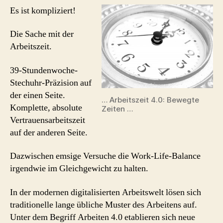
#Ar
Es ist kompliziert!
in
der
Die Sache mit der
digi
Arbeitszeit.
Arb
39-Stundenwoche-
Stechuhr-Präzision auf
der einen Seite.
… Arbeitszeit 4.0: Bewegte
Komplette, absolute
Zeiten …
Vertrauensarbeitszeit
auf der anderen Seite.
Dazwischen emsige Versuche die Work-Life-Balance
irgendwie im Gleichgewicht zu halten.
In der modernen digitalisierten Arbeitswelt lösen sich
traditionelle lange übliche Muster des Arbeitens auf.
Unter dem Begriff Arbeiten 4.0 etablieren sich neue