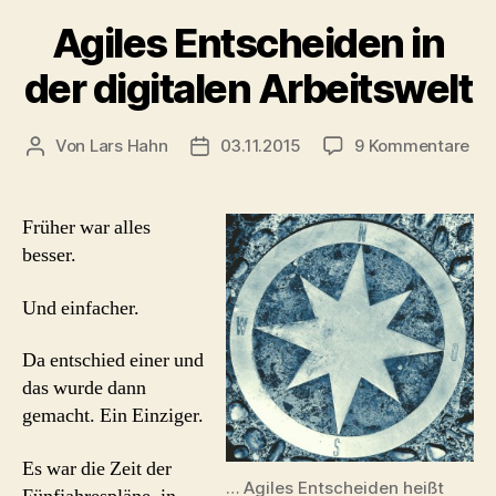
Agiles Entscheiden in
der digitalen Arbeitswelt
zu
Von
Lars Hahn
03.11.2015
9 Kommentare
Beitragsautor
Beitragsdatum
Agi
Ent
in
Früher war alles
der
besser.
dig
Arb
Und einfacher.
Da entschied einer und
das wurde dann
gemacht. Ein Einziger.
Es war die Zeit der
… Agiles Entscheiden heißt