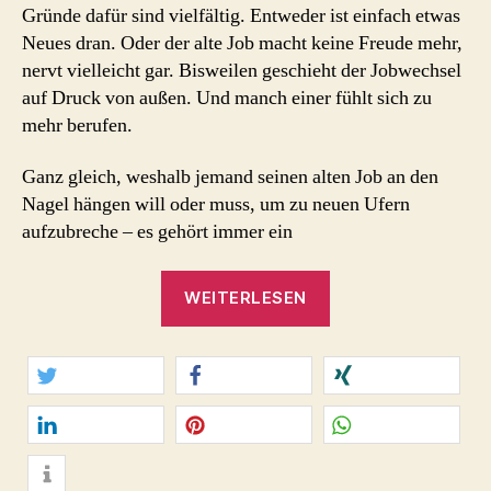
Gründe dafür sind vielfältig. Entweder ist einfach etwas
Neues dran. Oder der alte Job macht keine Freude mehr,
nervt vielleicht gar. Bisweilen geschieht der Jobwechsel
auf Druck von außen. Und manch einer fühlt sich zu
mehr berufen.
Ganz gleich, weshalb jemand seinen alten Job an den
Nagel hängen will oder muss, um zu neuen Ufern
aufzubreche – es gehört immer ein
„Jobwechsel?
WEITERLESEN
Mit
Mut,
Geduld,
Tatkraft!
twittern
teilen
teilen
#MutzumJobWechse
mitteilen
merken
teilen