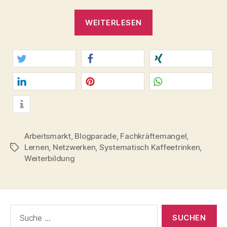
„Vollbeschäftigung,
WEITERLESEN
Fachkräftemangel
–
Buzzwords
des
twittern
teilen
teilen
Arbeitsmarkts“
mitteilen
merken
teilen
info
Arbeitsmarkt
,
Blogparade
,
Fachkräftemangel
,
Lernen
,
Netzwerken
,
Systematisch Kaffeetrinken
,
Schlagwörter
Weiterbildung
Suche
nach: