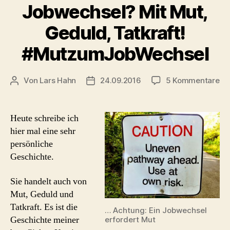
Jobwechsel? Mit Mut,
Geduld, Tatkraft!
#MutzumJobWechsel
zu
Von
Lars Hahn
24.09.2016
5 Kommentare
Beitragsautor
Beitragsdatum
Jo
Mi
Mu
Heute schreibe ich
Ge
hier mal eine sehr
Tat
persönliche
#M
Geschichte.
Sie handelt auch von
Mut, Geduld und
Tatkraft. Es ist die
… Achtung: Ein Jobwechsel
Geschichte meiner
erfordert Mut