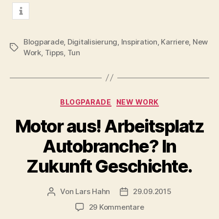
mitteilen
merken
teilen
info
Blogparade
,
Digitalisierung
,
Inspiration
,
Karriere
,
New
Schlagwörter
Work
,
Tipps
,
Tun
Kategorien
BLOGPARADE
NEW WORK
Motor aus! Arbeitsplatz
Autobranche? In
Zukunft Geschichte.
Von
Lars Hahn
29.09.2015
Beitragsautor
Beitragsdatum
zu
29 Kommentare
Motor