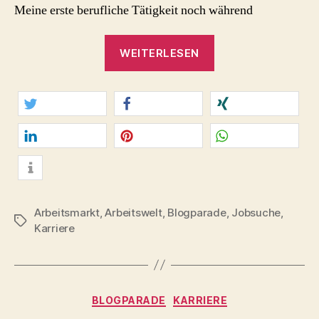
Meine erste berufliche Tätigkeit noch während
„Mal
WEITERLESEN
was
völlig
anderes
tun?
twittern
teilen
teilen
Über
meine
mitteilen
merken
teilen
beruflichen
info
Quereinstiege.“
Arbeitsmarkt
,
Arbeitswelt
,
Blogparade
,
Jobsuche
,
Schlagwörter
Karriere
Kategorien
BLOGPARADE
KARRIERE