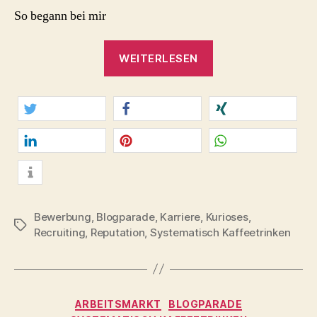
So begann bei mir
„Duraclip.
WEITERLESEN
Der
heiße
Tipp
für
twittern
teilen
teilen
die
Bewerbungsmappe
mitteilen
merken
teilen
#DAILYVANISH“
info
Bewerbung
,
Blogparade
,
Karriere
,
Kurioses
,
Schlagwörter
Recruiting
,
Reputation
,
Systematisch Kaffeetrinken
Kategorien
ARBEITSMARKT
BLOGPARADE