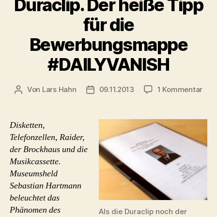
Duraclip. Der heiße Tipp
für die
Bewerbungsmappe
#DAILYVANISH
zu
Von
Lars Hahn
09.11.2013
1 Kommentar
Beitragsautor
Beitragsdatum
Dura
Der
hei
Disketten,
Tip
Telefonzellen, Raider,
für
der Brockhaus und die
die
Musikcassette.
Bew
Museumsheld
#DA
Sebastian Hartmann
beleuchtet das
Phänomen des
Als die Duraclip noch der