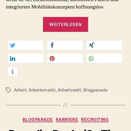
integrierten Mobilitätskonzepten hoffnungslos
„Motor
WEITERLESEN
aus!
Arbeitsplatz
Autobranche?
In
twittern
teilen
teilen
Zukunft
Geschichte.“
mitteilen
merken
teilen
info
Arbeit
,
Arbeitsmarkt
,
Arbeitswelt
,
Blogparade
Schlagwörter
Kategorien
BLOGPARADE
KARRIERE
RECRUITING