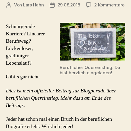
zu
Von
Lars Hahn
29.08.2018
2 Kommentare
Beitragsautor
Beitragsdatum
Ma
wa
völ
Schnurgerade
an
Karriere? Linearer
tu
Berufsweg?
Üb
Lückenloser,
me
gradliniger
ber
Lebenslauf?
Que
Beruflicher Quereinstieg: Du
bist herzlich eingeladen!
Gibt‘s gar nicht.
Dies ist mein offizieller Beitrag zur Blogparade über
beruflichen Quereinstieg. Mehr dazu am Ende des
Beitrags.
Jeder hat schon mal einen Bruch in der beruflichen
Biografie erlebt. Wirklich jeder!