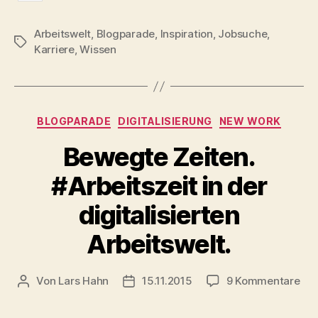
info
Arbeitswelt
,
Blogparade
,
Inspiration
,
Jobsuche
,
Schlagwörter
Karriere
,
Wissen
Kategorien
BLOGPARADE
DIGITALISIERUNG
NEW WORK
Bewegte Zeiten.
#Arbeitszeit in der
digitalisierten
Arbeitswelt.
zu
Von
Lars Hahn
15.11.2015
9 Kommentare
Beitragsautor
Beitragsdatum
Be
Zei