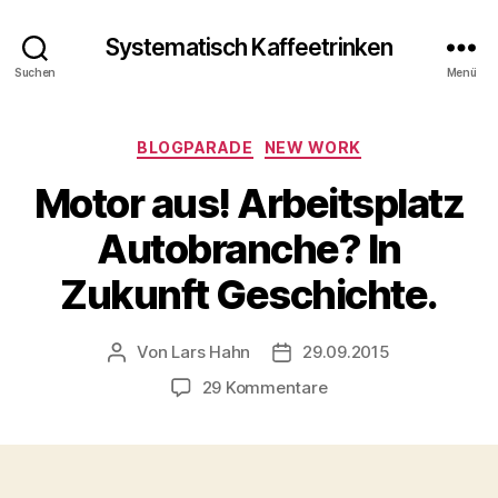
Systematisch Kaffeetrinken
Suchen
Menü
Kategorien
BLOGPARADE
NEW WORK
Motor aus! Arbeitsplatz
Autobranche? In
Zukunft Geschichte.
Von
Lars Hahn
29.09.2015
Beitragsautor
Beitragsdatum
zu
29 Kommentare
Motor
aus!
Arbeitsplatz
Autobranche?