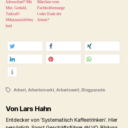
Jobwechsel? Mit
Märchen vom
Mut, Geduld,
Fachkräftemange
Tatkraft!
l oder Ende der
#MutzumJobWec
Arbeit?
hsel
twittern
teilen
teilen
mitteilen
merken
teilen
info
Arbeit
,
Arbeitsmarkt
,
Arbeitswelt
,
Blogparade
Schlagwörter
Von Lars Hahn
Entdecker von 'Systematisch Kaffeetrinken'. Hier
persönlich. Sonst Geschäftsführer @LVQ_Bildung.