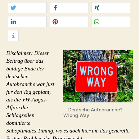
In
Zukunft
Geschichte.
twittern
teilen
teilen
mitteilen
merken
teilen
info
Disclaimer: Dieser
Beitrag über das
baldige Ende der
deutschen
Autobranche war just
für den Tag geplant,
als die VW-Abgas-
Affäre die
… Deutsche Autobranche?
Schlagzeilen
Wrong Way!
dominierte.
Suboptimales Timing, wo es doch hier um das generelle
System-Problem der Branche geht.