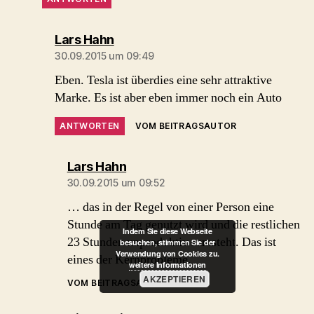
sagt:
Lars Hahn
30.09.2015 um 09:49
Eben. Tesla ist überdies eine sehr attraktive
Marke. Es ist aber eben immer noch ein Auto
ANTWORTEN
VOM BEITRAGSAUTOR
sagt:
Lars Hahn
30.09.2015 um 09:52
… das in der Regel von einer Person eine
Stunde am Tag genutzt wird und die restlichen
Indem Sie diese Webseite
23 Stunden unproduktiv rumsteht. Das ist
besuchen, stimmen Sie der
Verwendung von Cookies zu.
eines der Kernprobleme.
weitere Informationen
AKZEPTIEREN
VOM BEITRAGSAUTOR