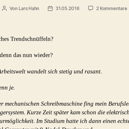
Von
Lars Hahn
31.05.2016
2 Kommentare
Beitragsautor
Beitragsdatum
B
i
ches Trendschnüffeln?
D
 denn das nun wieder?
rbeitswelt wandelt sich stetig und rasant.
nn je.
er mechanischen Schreibmaschine fing mein Berufsle
gersystem. Kurze Zeit später kam schon die elektrisc
urmöglichkeit. Im Studium hatte ich dann einen echt