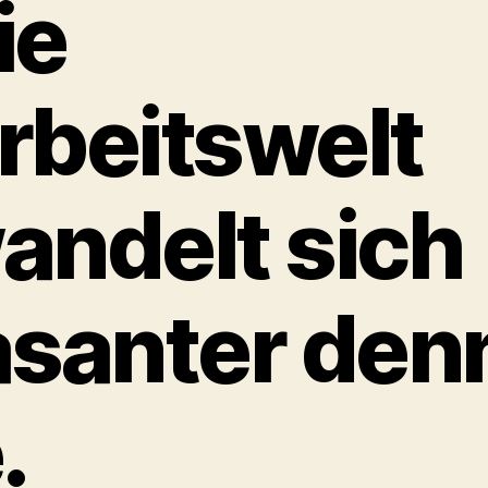
ie
rbeitswelt
andelt sich
asanter den
.