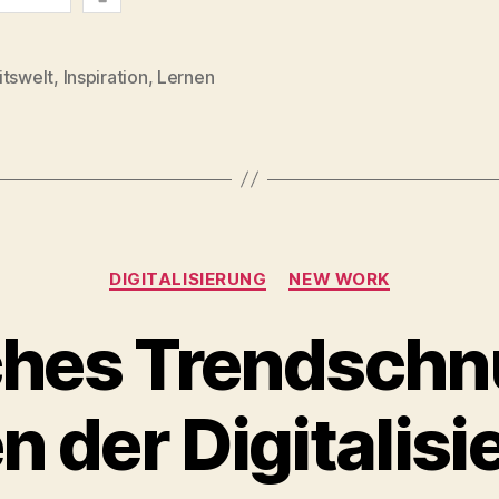
Bergmann,
info
Xing
itswelt
,
Inspiration
,
Lernen
und
rter
die
NewWorker
#nwx17“
Kategorien
DIGITALISIERUNG
NEW WORK
ches Trendschnü
n der Digitalis