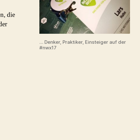
die
NewWorker
n, die
#nwx17
der
… Denker, Praktiker, Einsteiger auf der
#nwx17