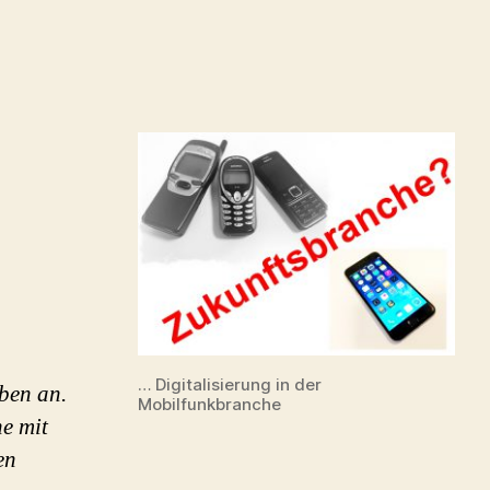
zu
erufliches
Trendschnüffeln
n
Zeiten
der
igitalisierung
… Digitalisierung in der
ben an.
Mobilfunkbranche
he mit
en