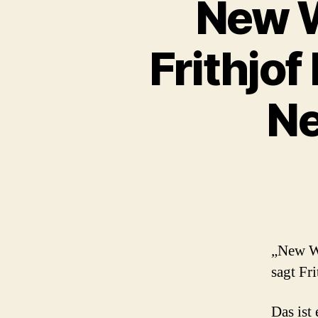
New W
Frithjo
N
„New Wo
sagt Fr
Das ist 