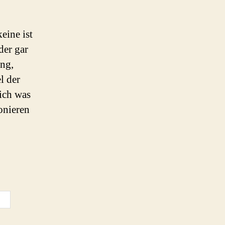
eine ist
der gar
ng,
l der
ich was
onieren