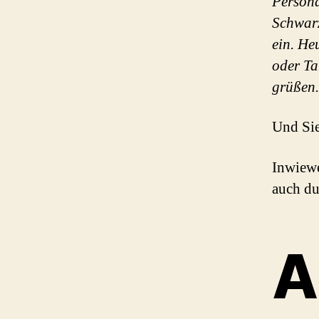
Person
Schwarz
ein. He
oder Ta
grüßen.
Und Si
Inwiewe
auch du
A