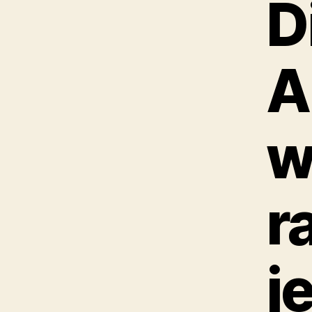
D
A
w
r
je