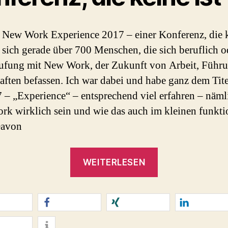
 New Work Experience 2017 – einer Konferenz, die k
n sich gerade über 700 Menschen, die sich beruflich o
ufung mit New Work, der Zukunft von Arbeit, Führu
aften befassen. Ich war dabei und habe ganz dem Tite
– „Experience“ – entsprechend viel erfahren – näml
k wirklich sein und wie das auch im kleinen funkti
Davon
„New
WEITERLESEN
Work
oder
Mismatch?
Frithjof
teilen
teilen
mitteilen