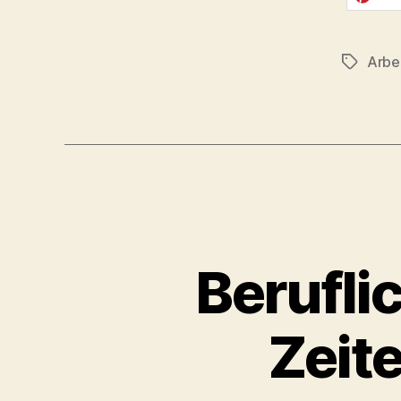
merken
Arbe
Schlagwö
Berufli
Zeite