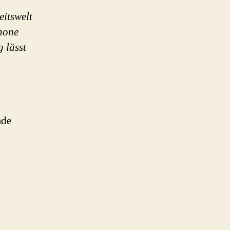
eitswelt
hone
g lässt
ade