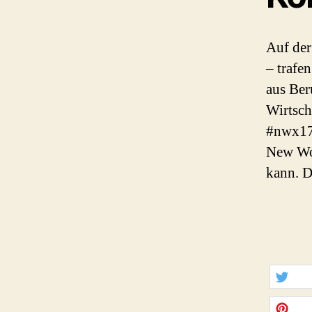
Auf der
– trafe
aus Ber
Wirtsch
#nwx17 
New Wor
kann. 
twittern