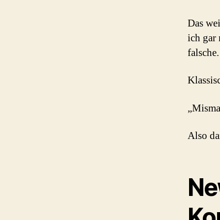
Das wei
ich gar 
falsche.
Klassis
„Mismat
Also da
Ne
Kon