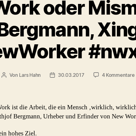
ork oder Mis
f Bergmann, Xing
ewWorker #nwx
Von
Lars Hahn
30.03.2017
4 Kommentare
Beitragsautor
Beitragsdatum
rk ist die Arbeit, die ein Mensch ‚wirklich, wirklich
ithjof Bergmann, Urheber und Erfinder von New Wor
ein hohes Ziel.