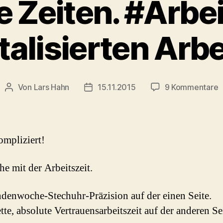
 Zeiten. #Arbeit
italisierten Arbe
z
Von
Lars Hahn
15.11.2015
9 Kommentare
Beitragsautor
Beitragsdatum
B
Z
#
i
ompliziert!
d
d
he mit der Arbeitszeit.
A
denwoche-Stechuhr-Präzision auf der einen Seite.
te, absolute Vertrauensarbeitszeit auf der anderen Sei