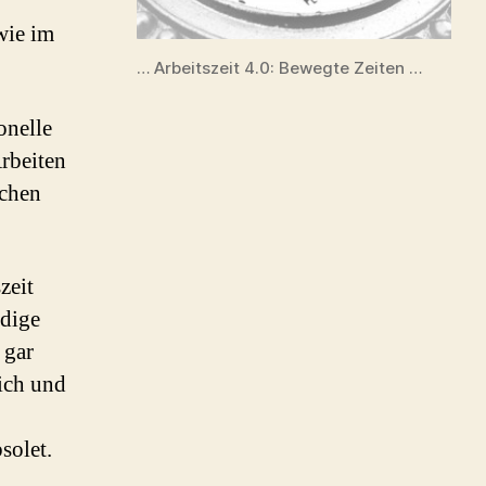
wie im
… Arbeitszeit 4.0: Bewegte Zeiten …
onelle
Arbeiten
achen
zeit
ndige
 gar
ich und
solet.