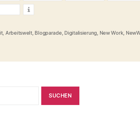
der
teilen
teilen
mitteilen
digitalisierten
info
Arbeitswelt.“
it
,
Arbeitswelt
,
Blogparade
,
Digitalisierung
,
New Work
,
NewW
rter