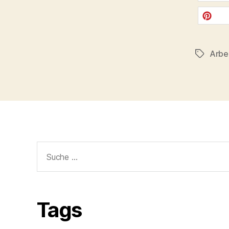
twittern
merken
Arbe
Schlagwö
Suche
nach:
Tags