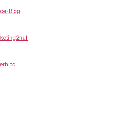
rce-Blog
keting2null
erblog