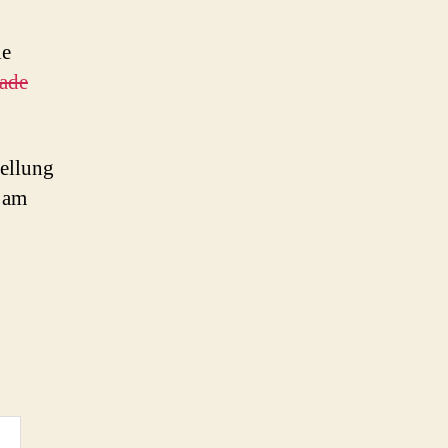
ie
ade
tellung
s am