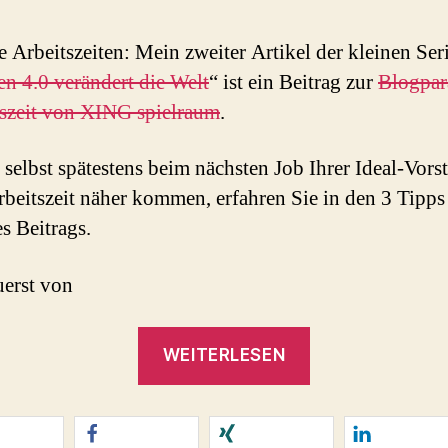
 Arbeitszeiten: Mein zweiter Artikel der kleinen Ser
en 4.0 verändert die Welt
“ ist ein Beitrag zur
Blogpar
szeit von XING spielraum
.
 selbst spätestens beim nächsten Job Ihrer Ideal-Vors
beitszeit näher kommen, erfahren Sie in den 3 Tipp
s Beitrags.
erst von
„Bewegte
WEITERLESEN
Zeiten.
#Arbeitszeit
in