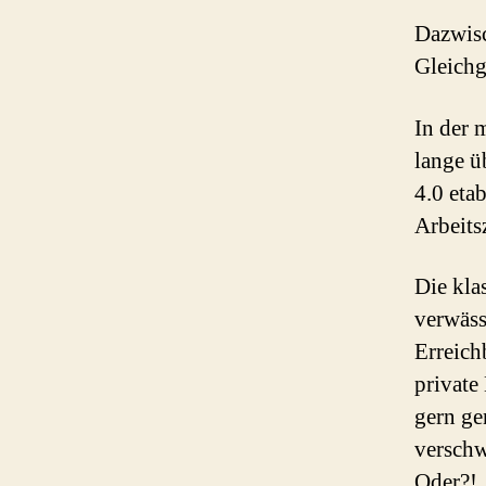
Dazwisc
Gleichg
In der 
lange ü
4.0 eta
Arbeitsz
Die kla
verwäss
Erreich
private
gern gen
verschw
Oder?!