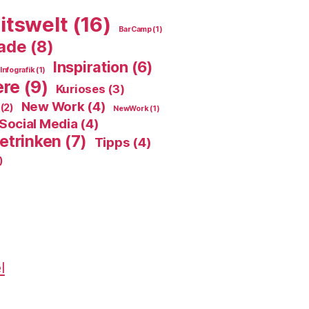
itswelt
(16)
BarCamp
(1)
ade
(8)
Inspiration
(6)
Infografik
(1)
ere
(9)
Kurioses
(3)
New Work
(4)
(2)
NewWork
(1)
Social Media
(4)
etrinken
(7)
Tipps
(4)
)
l