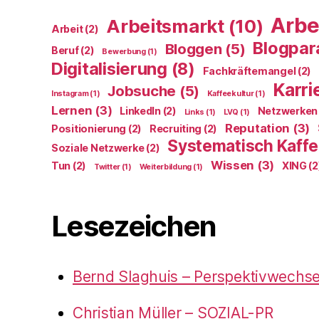
Arbe
Arbeitsmarkt
(10)
Arbeit
(2)
Blogpar
Bloggen
(5)
Beruf
(2)
Bewerbung
(1)
Digitalisierung
(8)
Fachkräftemangel
(2)
Karri
Jobsuche
(5)
Instagram
(1)
Kaffeekultur
(1)
Lernen
(3)
LinkedIn
(2)
Netzwerken
Links
(1)
LVQ
(1)
Reputation
(3)
Positionierung
(2)
Recruiting
(2)
Systematisch Kaffe
Soziale Netzwerke
(2)
Wissen
(3)
Tun
(2)
XING
(2
Twitter
(1)
Weiterbildung
(1)
Lesezeichen
Bernd Slaghuis – Perspektivwechse
Christian Müller – SOZIAL-PR