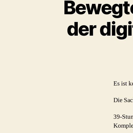
Bewegte
der dig
Es ist k
Die Sac
39-Stun
Komplet