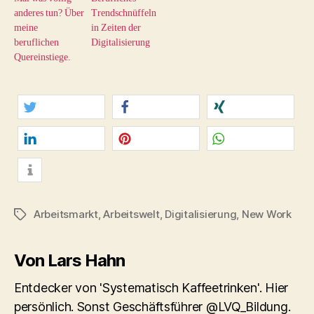
anderes tun? Über
Trendschnüffeln
meine
in Zeiten der
beruflichen
Digitalisierung
Quereinstiege.
twittern
teilen
teilen
mitteilen
merken
teilen
info
Arbeitsmarkt
,
Arbeitswelt
,
Digitalisierung
,
New Work
Schlagwörter
Von Lars Hahn
Entdecker von 'Systematisch Kaffeetrinken'. Hier
persönlich. Sonst Geschäftsführer @LVQ_Bildung.