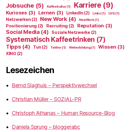
Karriere
(9)
Jobsuche
(5)
Kaffeekultur
(1)
Kurioses
(3)
Lernen
(3)
LinkedIn
(2)
Links
(1)
LVQ
(1)
New Work
(4)
Netzwerken
(2)
NewWork
(1)
Reputation
(3)
Positionierung
(2)
Recruiting
(2)
Social Media
(4)
Soziale Netzwerke
(2)
Systematisch Kaffeetrinken
(7)
Tipps
(4)
Wissen
(3)
Tun
(2)
Twitter
(1)
Weiterbildung
(1)
XING
(2)
Lesezeichen
Bernd Slaghuis – Perspektivwechsel
Christian Müller – SOZIAL-PR
Christoph Athanas – Human Resource-Blog
Daniela Sprung – bloggerabc