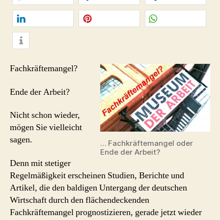
Ar
twittern
teilen
teilen
mitteilen
merken
teilen
info
Fachkräftemangel?
Ende der Arbeit?
Nicht schon wieder,
mögen Sie vielleicht
sagen.
… Fachkräftemangel oder
Ende der Arbeit?
Denn mit stetiger
Regelmäßigkeit erscheinen Studien, Berichte und
Artikel, die den baldigen Untergang der deutschen
Wirtschaft durch den flächendeckenden
Fachkräftemangel prognostizieren, gerade jetzt wieder