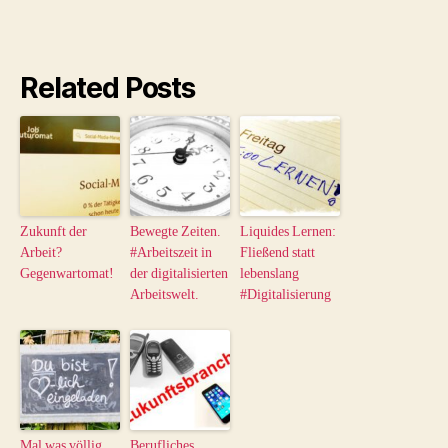
Related Posts
Zukunft der
Bewegte Zeiten.
Liquides Lernen:
Arbeit?
#Arbeitszeit in
Fließend statt
Gegenwartomat!
der digitalisierten
lebenslang
Arbeitswelt.
#Digitalisierung
Mal was völlig
Berufliches