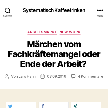
Systematisch Kaffeetrinken
Suchen
Menü
Kategorien
ARBEITSMARKT
NEW WORK
Märchen vom
Fachkräftemangel oder
Ende der Arbeit?
zu
Von
Lars Hahn
08.09.2016
4 Kommentare
Beitragsautor
Beitragsdatum
Mä
vo
Fa
od
En
de